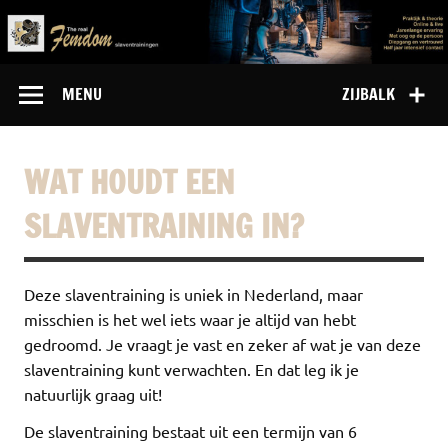
Doorgaan
naar
inhoud
MENU
ZIJBALK
WAT HOUDT EEN
SLAVENTRAINING IN?
Deze slaventraining is uniek in Nederland, maar
misschien is het wel iets waar je altijd van hebt
gedroomd. Je vraagt je vast en zeker af wat je van deze
slaventraining kunt verwachten. En dat leg ik je
natuurlijk graag uit!
De slaventraining bestaat uit een termijn van 6